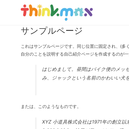
コ
ン
テ
ン
サンプルページ
ツ
へ
これはサンプルページです。同じ位置に固定され、(多
ス
自分のことを説明する自己紹介ページを作成するのが一
キ
ッ
はじめまして。昼間はバイク便のメッ
プ
み、ジャックという名前のかわいい犬
または、このようなものです。
XYZ 小道具株式会社は1971年の