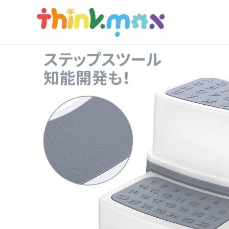
コ
ン
テ
ン
ツ
へ
ス
キ
ッ
プ