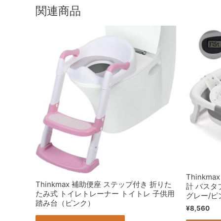
関連商品
Thinkm
Thinkmax 補助便座 ステップ付き 折りた
計 バスタ
たみ式 トイレトレーナー トイトレ 子供用
グレー/ピ
踏み台（ピンク）
¥
8,560