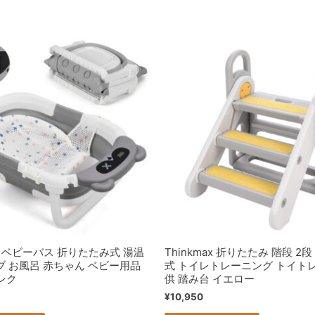
ax ベビーバス 折りたたみ式 湯温
Thinkmax 折りたたみ 階段 2段
ブ お風呂 赤ちゃん ベビー用品
式 トイレトレーニング トイトレ
ンク
供 踏み台 イエロー
¥
10,950