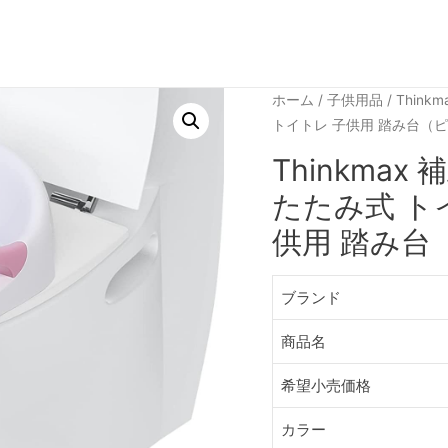
ホーム
/
子供用品
/ Thi
トイトレ 子供用 踏み台（
Thinkma
たたみ式 ト
供用 踏み台
ブランド
商品名
希望小売価格
カラー