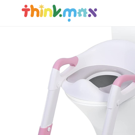
コ
ン
テ
ン
ツ
へ
ス
キ
ッ
プ