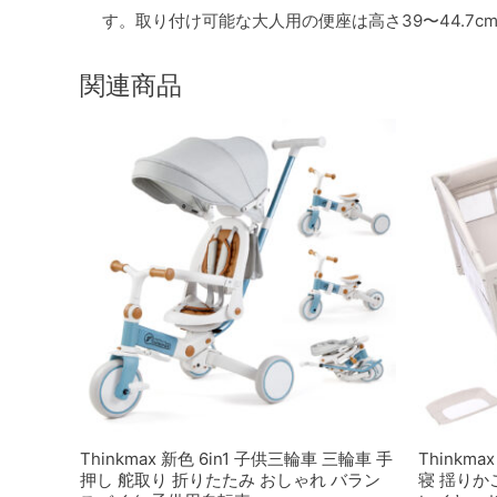
す。取り付け可能な大人用の便座は高さ39〜44.7c
関連商品
Thinkmax 新色 6in1 子供三輪車 三輪車 手
Thinkm
押し 舵取り 折りたたみ おしゃれ バラン
寝 揺りか