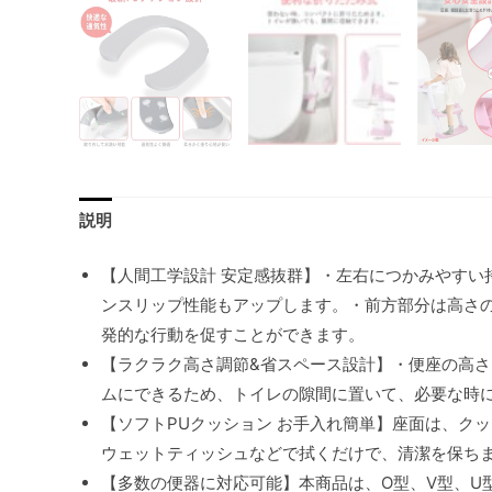
説明
【人間工学設計 安定感抜群】・左右につかみやす
ンスリップ性能もアップします。・前方部分は高さ
発的な行動を促すことができます。
【ラクラク高さ調節&省スペース設計】・便座の高
ムにできるため、トイレの隙間に置いて、必要な時
【ソフトPUクッション お手入れ簡単】座面は、ク
ウェットティッシュなどで拭くだけで、清潔を保ち
【多数の便器に対応可能】本商品は、O型、V型、